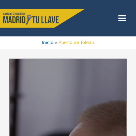
Ir
al
contenido
Main
Menu
Inicio
Puerta de Toledo